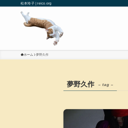
松本玲子 | reico.org
ホーム
夢野久作
夢野久作
– tag –