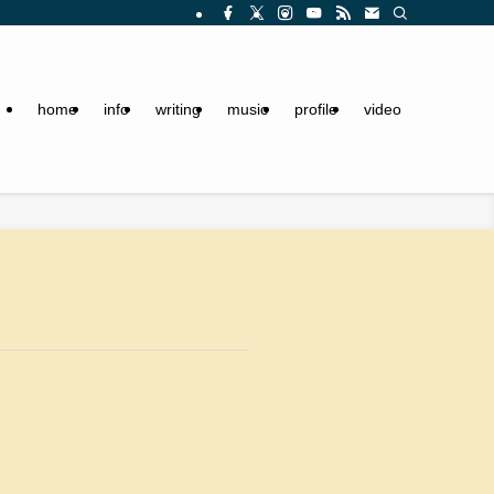
home
info
writing
music
profile
video