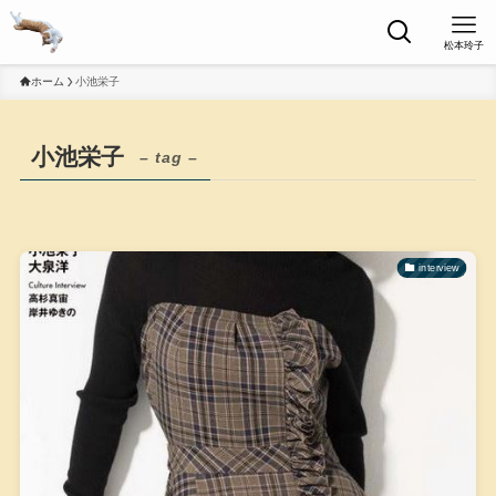
松本玲子
ホーム
小池栄子
小池栄子
– tag –
interview