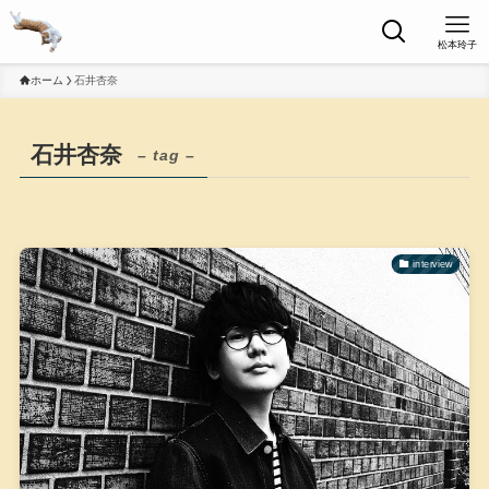
松本玲子
ホーム
石井杏奈
石井杏奈
– tag –
interview