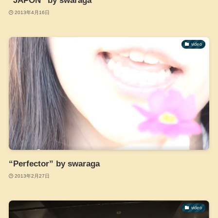
“JAPON” by swaraga
2013年4月16日
video
“Perfector” by swaraga
2013年2月27日
video