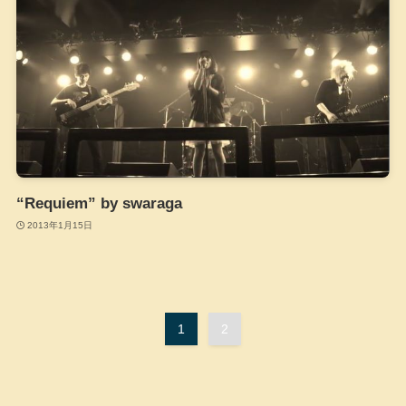
“Requiem” by swaraga
2013年1月15日
1
2