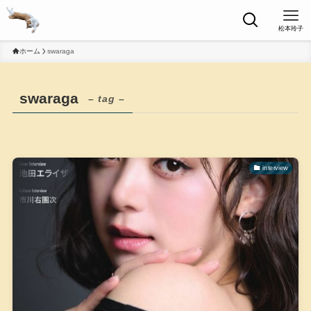
松本玲子
ホーム
swaraga
swaraga
– tag –
interview