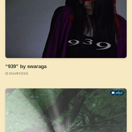
“939” by swaraga
2014年5月3日
video